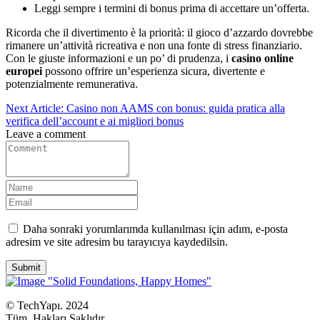
Leggi sempre i termini di bonus prima di accettare un’offerta.
Ricorda che il divertimento è la priorità: il gioco d’azzardo dovrebbe
rimanere un’attività ricreativa e non una fonte di stress finanziario.
Con le giuste informazioni e un po’ di prudenza, i
casino online
europei
possono offrire un’esperienza sicura, divertente e
potenzialmente remunerativa.
Next Article:
Casino non AAMS con bonus: guida pratica alla
verifica dell’account e ai migliori bonus
Leave a comment
Daha sonraki yorumlarımda kullanılması için adım, e-posta
adresim ve site adresim bu tarayıcıya kaydedilsin.
Submit
"Solid Foundations, Happy Homes"
© TechYapı. 2024
Tüm Hakları Saklıdır.