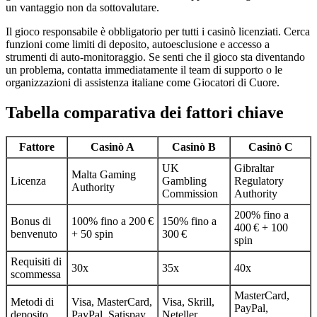
un vantaggio non da sottovalutare.
Il gioco responsabile è obbligatorio per tutti i casinò licenziati. Cerca
funzioni come limiti di deposito, autoesclusione e accesso a
strumenti di auto‑monitoraggio. Se senti che il gioco sta diventando
un problema, contatta immediatamente il team di supporto o le
organizzazioni di assistenza italiane come Giocatori di Cuore.
Tabella comparativa dei fattori chiave
Fattore
Casinò A
Casinò B
Casinò C
UK
Gibraltar
Malta Gaming
Licenza
Gambling
Regulatory
Authority
Commission
Authority
200% fino a
Bonus di
100% fino a 200 €
150% fino a
400 € + 100
benvenuto
+ 50 spin
300 €
spin
Requisiti di
30x
35x
40x
scommessa
MasterCard,
Metodi di
Visa, MasterCard,
Visa, Skrill,
PayPal,
deposito
PayPal, Satispay
Neteller