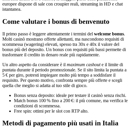
europee dispone di sale con croupier reali, streaming in HD e chat
istantanea.
Come valutare i bonus di benvenuto
Il primo passo è leggere attentamente i termini del
welcome bonus
.
Molti casinò mostrano offerte allettanti, ma nascondono requisiti di
scommessa (wagering) elevati, spesso tra 30x e 40x il valore del
bonus più del deposito. Un bonus con requisiti più bassi permette di
trasformare il credito in denaro reale più rapidamente.
Un altro aspetto da considerare è il
maximum cashout
e il limite di
puntata durante il periodo promozionale. Se il sito limita la puntata a
5 € per giro, potresti impiegare molto più tempo a soddisfare il
requisito. Per questo motivo, confronta sempre più offerte e scegli
quella che meglio si adatta al tuo stile di gioco.
Bonus senza deposito: ideale per testare il casinò senza rischi.
Match bonus 100 % fino a 200 €: il più comune, ma verifica le
condizioni di scommessa.
Free spin: ottimi per le slot con RTP alto.
Metodi di pagamento più usati in Italia