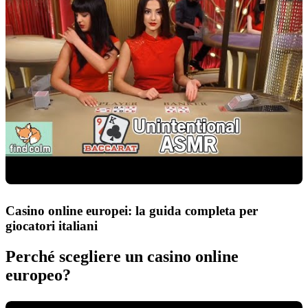
Casino online europei: la guida completa per
giocatori italiani
Perché scegliere un casino online
europeo?