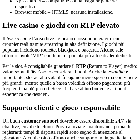
App Android – compatibile con la maggior parte dei
dispositivi.
Browser mobile – HTML5, nessuna installazione.
Live casino e giochi con RTP elevato
Il
live casino
è l’area dove i giocatori possono interagire con
croupier reali tramite streaming in alta definizione. I giochi più
popolari includono roulette, blackjack e baccarat. Alcune sale
offrono tavoli “VIP” con limiti di puntata più alti e dealer dedicati.
Per le slot, è consigliabile guardare il
RTP
(Return to Player) medio:
valori sopra il 96 % sono considerati buoni. Anche la
volatilità
è
importante: slot ad alta volatilità pagano meno spesso ma con vincite
più grandi, mentre quelle a bassa volatilità offrono pagamenti più
frequenti ma più piccoli. Scegli in base al tuo budget e al tipo di
esperienza che desideri.
Supporto clienti e gioco responsabile
Un buon
customer support
dovrebbe essere disponibile 24/7 via
chat live, email e telefono. Prova a inviare una domanda prima di
registrarti: tempi di risposta rapidi sono segno di attenzione al
giocatore. Alcuni casinò offrono anche supporto in lingua italiana,