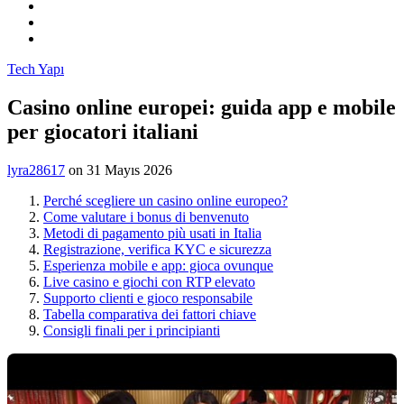
Tech Yapı
Casino online europei: guida app e mobile
per giocatori italiani
lyra28617
on 31 Mayıs 2026
Perché scegliere un casino online europeo?
Come valutare i bonus di benvenuto
Metodi di pagamento più usati in Italia
Registrazione, verifica KYC e sicurezza
Esperienza mobile e app: gioca ovunque
Live casino e giochi con RTP elevato
Supporto clienti e gioco responsabile
Tabella comparativa dei fattori chiave
Consigli finali per i principianti