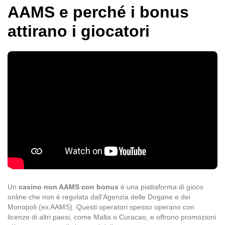
AAMS e perché i bonus
attirano i giocatori
Un
casino non AAMS con bonus
è una piattaforma di gioco
online che non è regolata dall’Agenzia delle Dogane e dei
Monopoli (ex AAMS). Questi operatori spesso operano con
licenze di altri paesi, come Malta o Curacao, e offrono promozioni