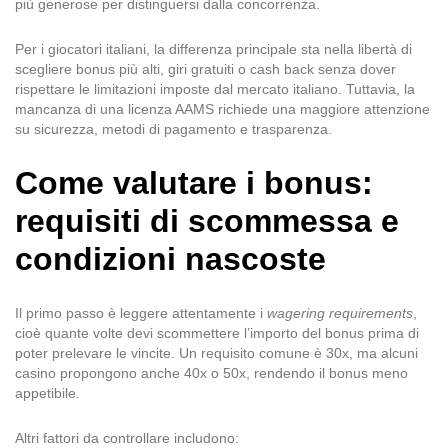
più generose per distinguersi dalla concorrenza.
Per i giocatori italiani, la differenza principale sta nella libertà di
scegliere bonus più alti, giri gratuiti o cash back senza dover
rispettare le limitazioni imposte dal mercato italiano. Tuttavia, la
mancanza di una licenza AAMS richiede una maggiore attenzione
su sicurezza, metodi di pagamento e trasparenza.
Come valutare i bonus:
requisiti di scommessa e
condizioni nascoste
Il primo passo è leggere attentamente i
wagering requirements
,
cioè quante volte devi scommettere l’importo del bonus prima di
poter prelevare le vincite. Un requisito comune è 30x, ma alcuni
casino propongono anche 40x o 50x, rendendo il bonus meno
appetibile.
Altri fattori da controllare includono: