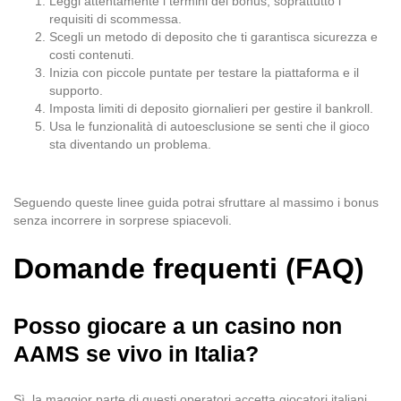
Leggi attentamente i termini del bonus, soprattutto i
requisiti di scommessa.
Scegli un metodo di deposito che ti garantisca sicurezza e
costi contenuti.
Inizia con piccole puntate per testare la piattaforma e il
supporto.
Imposta limiti di deposito giornalieri per gestire il bankroll.
Usa le funzionalità di autoesclusione se senti che il gioco
sta diventando un problema.
Seguendo queste linee guida potrai sfruttare al massimo i bonus
senza incorrere in sorprese spiacevoli.
Domande frequenti (FAQ)
Posso giocare a un casino non
AAMS se vivo in Italia?
Sì, la maggior parte di questi operatori accetta giocatori italiani,