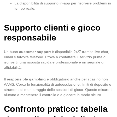
La disponibilità di supporto in-app per risolvere problemi in
tempo reale.
Supporto clienti e gioco
responsabile
Un buon
customer support
è disponibile 24/7 tramite live chat,
email e talvolta telefono. Prova a contattare il servizio prima di
iscriverti: una risposta rapida e professionale è un segnale di
affidabilità.
Il
responsible gambling
è obbligatorio anche per i casino non
AAMS. Cerca le funzionalità di autoesclusione, limiti di deposito e
strumenti di monitoraggio delle sessioni di gioco. Queste misure ti
aiutano a mantenere il controllo e a giocare in modo sicuro.
Confronto pratico: tabella