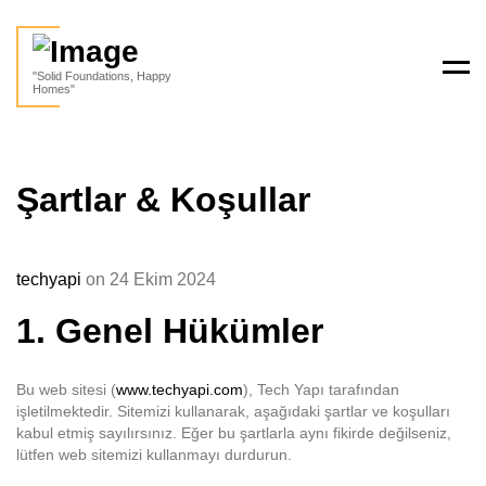
Men
"Solid Foundations, Happy
Homes"
Şartlar & Koşullar
techyapi
on 24 Ekim 2024
1.
Genel Hükümler
Bu web sitesi (
www.techyapi.com
), Tech Yapı tarafından
işletilmektedir. Sitemizi kullanarak, aşağıdaki şartlar ve koşulları
kabul etmiş sayılırsınız. Eğer bu şartlarla aynı fikirde değilseniz,
lütfen web sitemizi kullanmayı durdurun.