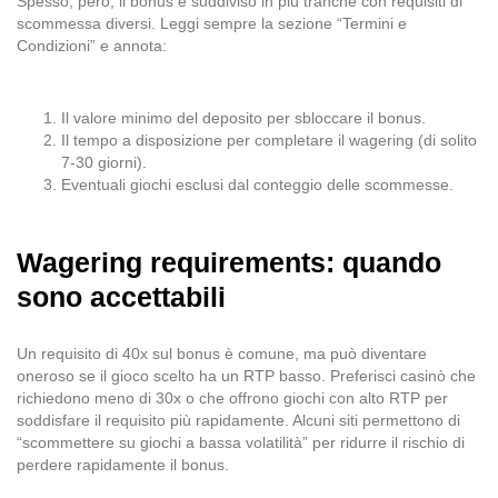
Spesso, però, il bonus è suddiviso in più tranche con requisiti di
scommessa diversi. Leggi sempre la sezione “Termini e
Condizioni” e annota:
Il valore minimo del deposito per sbloccare il bonus.
Il tempo a disposizione per completare il wagering (di solito
7‑30 giorni).
Eventuali giochi esclusi dal conteggio delle scommesse.
Wagering requirements: quando
sono accettabili
Un requisito di 40x sul bonus è comune, ma può diventare
oneroso se il gioco scelto ha un RTP basso. Preferisci casinò che
richiedono meno di 30x o che offrono giochi con alto RTP per
soddisfare il requisito più rapidamente. Alcuni siti permettono di
“scommettere su giochi a bassa volatilità” per ridurre il rischio di
perdere rapidamente il bonus.