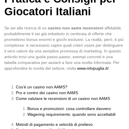
Giocatori Italiani
Se sei alla ricerca di un
casino non aams recensioni
affidabile,
probabilmente ti sei già imbattuto in centinaia di offerte che
promettono bonus enormi e giochi esclusivi. La realtà, però, è più
complessa: è necessario capire quali criteri usare per distinguere
il vero valore da una semplice promessa di marketing. In questo
articolo trovi una guida passo‑passo, esempi concreti e una
tabella comparativa per aiutarti a fare una scelta informata. Per
approfondire le novità del settore, visita
www.mtvpuglia.it/
.
Cos’è un casino non AAMS?
Pro e contro dei casino non AAMS
Come valutare le recensioni di un casino non AAMS
Bonus e promozioni: cosa controllare davvero
Wagering requirements: quando sono accettabili
Metodi di pagamento e velocità di prelievo