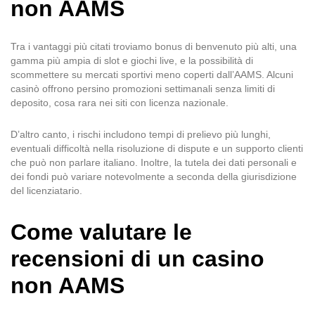
non AAMS
Tra i vantaggi più citati troviamo bonus di benvenuto più alti, una
gamma più ampia di slot e giochi live, e la possibilità di
scommettere su mercati sportivi meno coperti dall’AAMS. Alcuni
casinò offrono persino promozioni settimanali senza limiti di
deposito, cosa rara nei siti con licenza nazionale.
D’altro canto, i rischi includono tempi di prelievo più lunghi,
eventuali difficoltà nella risoluzione di dispute e un supporto clienti
che può non parlare italiano. Inoltre, la tutela dei dati personali e
dei fondi può variare notevolmente a seconda della giurisdizione
del licenziatario.
Come valutare le
recensioni di un casino
non AAMS