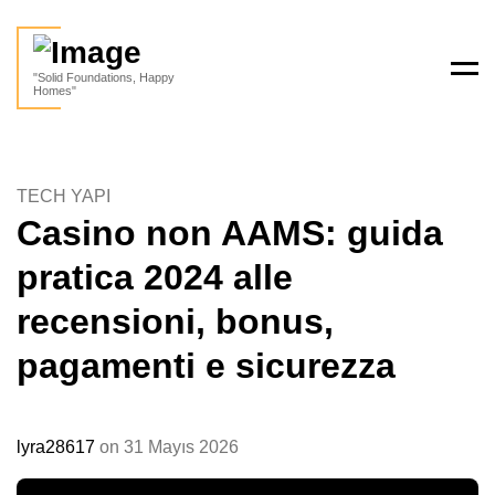
Men
"Solid Foundations, Happy
Homes"
TECH YAPI
Casino non AAMS: guida
pratica 2024 alle
recensioni, bonus,
pagamenti e sicurezza
lyra28617
on 31 Mayıs 2026