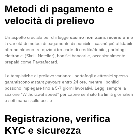
Metodi di pagamento e
velocità di prelievo
Un aspetto cruciale per chi legge
casino non aams recensioni
è
la varietà di metodi di pagamento disponibili. I casinò più affidabili
offrono almeno tre opzioni tra carte di credito/debito, portafogli
elettronici (Skrill, Neteller), bonifici bancari e, occasionalmente,
prepaid come Paysafecard.
Le tempistiche di prelievo variano: i portafogli elettronici spesso
garantiscono
instant payouts
entro 24 ore, mentre i bonifici
possono impiegare fino a 5‑7 giorni lavorativi. Leggi sempre la
sezione “Withdrawal speed” per capire se il sito ha limiti giornalieri
o settimanali sulle uscite.
Registrazione, verifica
KYC e sicurezza