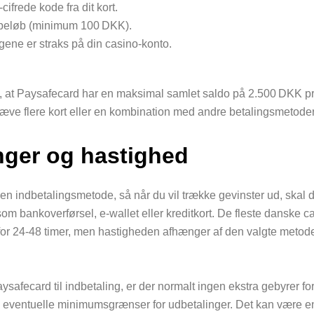
cifrede kode fra dit kort.
 beløb (minimum 100 DKK).
ene er straks på din casino‑konto.
de, at Paysafecard har en maksimal samlet saldo på 2.500 DKK pr.
ræve flere kort eller en kombination med andre betalingsmetoder
nger og hastighed
en indbetalingsmetode, så når du vil trække gevinster ud, skal
om bankoverførsel, e‑wallet eller kreditkort. De fleste danske 
for 24‑48 timer, men hastigheden afhænger af den valgte metod
ysafecard til indbetaling, er der normalt ingen ekstra gebyrer f
ventuelle minimumsgrænser for udbetalinger. Det kan være en