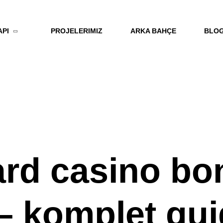
API
PROJELERIMIZ
ARKA BAHÇE
BLO
rd casino bo
 komplet guid