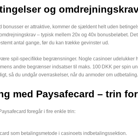
ingelser og omdrejningskra
bonusser er attraktive, kommer de sjældent helt uden betingel
 omdrejningskrav – typisk mellem 20x og 40x bonusbeløbet. Det 
stemt antal gange, før du kan trække gevinster ud.
ære spil‑specifikke begrænsninger. Nogle casinoer udelukker høj
mens andre begrænser indsatser til maks. 100 DKK per spin un
ndigt, så du undgår overraskelser, når du anmoder om udbetaling
ng med Paysafecard – trin for 
ysafecard foregår i fire enkle trin:
ard som betalingsmetode i casinoets indbetalingssektion.