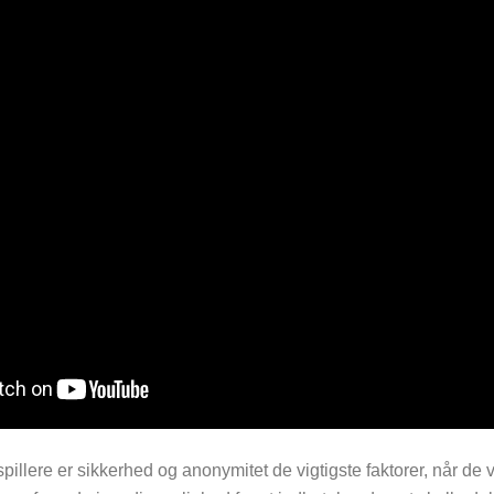
illere er sikkerhed og anonymitet de vigtigste faktorer, når de 