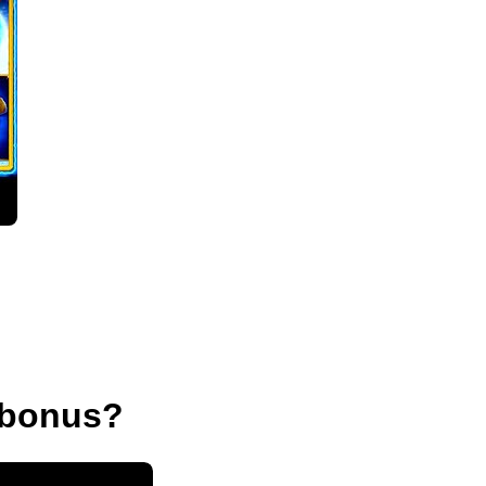
 bonus?