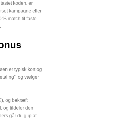
tastet koden, er
ænset kampagne eller
 % match til faste
.
bonus
sen er typisk kort og
etaling”, og vælger
), og bekræft
, og tildeler den
ers går du glip af