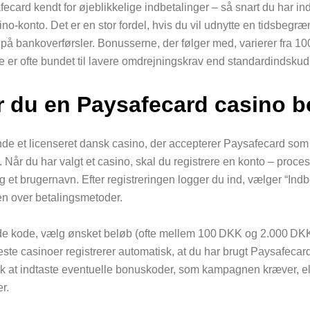
card kendt for øjeblikkelige indbetalinger – så snart du har ind
no‑konto. Det er en stor fordel, hvis du vil udnytte en tidsbegr
på bankoverførsler. Bonusserne, der følger med, varierer fra 100
e er ofte bundet til lavere omdrejningskrav end standardindskud
r du en Paysafecard casino 
finde et licenseret dansk casino, der accepterer Paysafecard som
Når du har valgt et casino, skal du registrere en konto – proces
 et brugernavn. Efter registreringen logger du ind, vælger “Indb
ten over betalingsmetoder.
ede kode, vælg ønsket beløb (ofte mellem 100 DKK og 2.000 DKK
este casinoer registrerer automatisk, at du har brugt Paysafecard
k at indtaste eventuelle bonuskoder, som kampagnen kræver, ell
er.