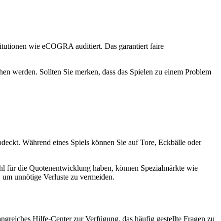
tutionen wie eCOGRA auditiert. Das garantiert faire
ehen werden. Sollten Sie merken, dass das Spielen zu einem Problem
bdeckt. Während eines Spiels können Sie auf Tore, Eckbälle oder
ühl für die Quotenentwicklung haben, können Spezialmärkte wie
, um unnötige Verluste zu vermeiden.
greiches Hilfe‑Center zur Verfügung, das häufig gestellte Fragen zu