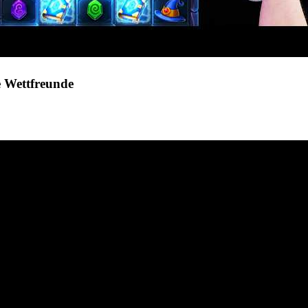
e Wettfreunde