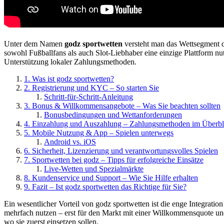
Unter dem Namen
godz sportwetten
versteht man das Wettsegment d
sowohl Fußballfans als auch Slot‑Liebhaber eine einzige Plattform n
Unterstützung lokaler Zahlungsmethoden.
1. Was ist godz sportwetten?
2. Registrierung und KYC – So starten Sie
Schritt‑für‑Schritt‑Anleitung
3. Bonus & Willkommensangebote – Was Sie beachten sollten
Bonusbedingungen und Wettanforderungen
4. Einzahlung und Auszahlung – Zahlungsmethoden im Überbl
5. Mobile Nutzung & App – Spielen unterwegs
Android vs. iOS
6. Sicherheit, Lizenzierung und verantwortungsvolles Spielen
7. Sportwetten bei godz – Tipps für erfolgreiche Einsätze
Live‑Wetten und Spezialmärkte
8. Kundenservice und Support – Wie Sie Hilfe erhalten
9. Fazit – Ist godz sportwetten das Richtige für Sie?
Ein wesentlicher Vorteil von godz sportwetten ist die enge Integrati
mehrfach nutzen – erst für den Markt mit einer Willkommensquote und
wo sie zuerst einsetzen sollen.