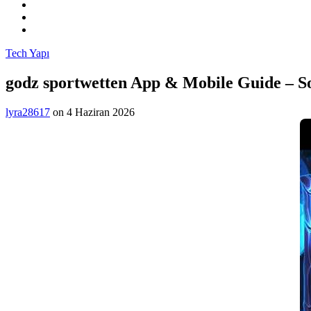
Tech Yapı
godz sportwetten App & Mobile Guide – So
lyra28617
on 4 Haziran 2026