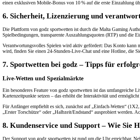
einen exklusiven Mobile‑Bonus von 10 % auf die erste Einzahlung üb
6. Sicherheit, Lizenzierung und verantwor
Die Plattform von godz sportwetten ist durch die Malta Gaming Autho
Spielbedingungen, transparente Auszahlungsquoten (RTP) und die 
Verantwortungsvolles Spielen wird aktiv gefördert: Das Konto kann m
wird, finden Sie einen 24‑Stunden‑Live‑Chat und eine Hotline, die Sie
7. Sportwetten bei godz – Tipps für erfolg
Live‑Wetten und Spezialmärkte
Ein besonderes Feature von godz sportwetten ist das umfangreiche Li
Kartenzeitpunkte setzen – das erhöht die Interaktivität und ermöglich
Für Anfänger empfiehlt es sich, zunächst auf „Einfach‑Wetten“ (1X2
„Erster Torschütze“ oder „Halbzeit/Endstand“ ausprobiert werden. A
8. Kundenservice und Support – Wie Sie Hi
Der Support von godz sportwetten ist rund um die Uhr erreichbar. Ne