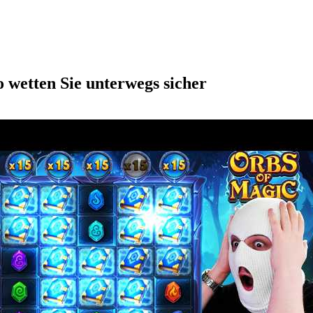
 wetten Sie unterwegs sicher