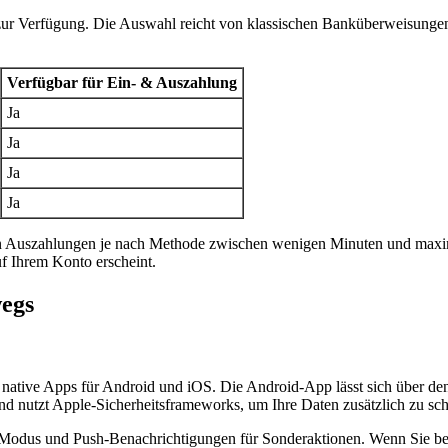
zur Verfügung. Die Auswahl reicht von klassischen Banküberweisungen
Verfügbar für Ein‑ & Auszahlung
Ja
Ja
Ja
Ja
en Auszahlungen je nach Methode zwischen wenigen Minuten und maxim
uf Ihrem Konto erscheint.
wegs
 native Apps für Android und iOS. Die Android‑App lässt sich über den
und nutzt Apple‑Sicherheitsframeworks, um Ihre Daten zusätzlich zu sc
‑Modus und Push‑Benachrichtigungen für Sonderaktionen. Wenn Sie bev