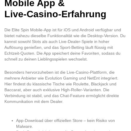
Mobile App &
Live‑Casino‑Erfahrung
Die Elite Spin Mobile‑App ist für iOS und Android verfügbar und
bietet nahezu dieselbe Funktionalität wie die Desktop‑Version. Du
kannst sowohl Slots als auch Live‑Dealer‑Spiele in hoher
Auflösung genießen, und das Sport‑Betting läuft flüssig mit
Echtzeit‑Quoten. Die App speichert deine Favoriten, sodass du
schnell zu deinen Lieblingsspielen wechselst.
Besonders hervorzuheben ist die Live‑Casino‑Plattform, die
mehrere Anbieter wie Evolution Gaming und NetEnt integriert.
Hier findest du klassische Tische wie Roulette, Blackjack und
Baccarat, aber auch exklusive High‑Roller‑Varianten. Die
Verbindung ist stabil, und das Chat‑Feature ermöglicht direkte
Kommunikation mit dem Dealer.
App‑Download über offiziellen Store – kein Risiko von
Malware.