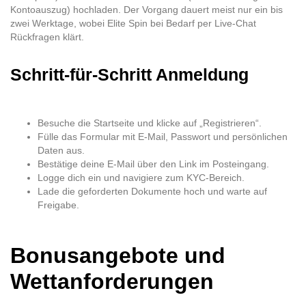
Kontoauszug) hochladen. Der Vorgang dauert meist nur ein bis
zwei Werktage, wobei Elite Spin bei Bedarf per Live‑Chat
Rückfragen klärt.
Schritt‑für‑Schritt Anmeldung
Besuche die Startseite und klicke auf „Registrieren“.
Fülle das Formular mit E‑Mail, Passwort und persönlichen
Daten aus.
Bestätige deine E‑Mail über den Link im Posteingang.
Logge dich ein und navigiere zum KYC‑Bereich.
Lade die geforderten Dokumente hoch und warte auf
Freigabe.
Bonusangebote und
Wettanforderungen