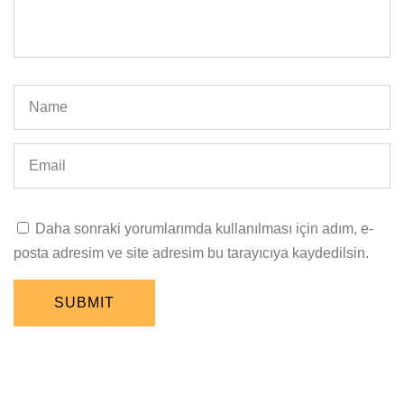
Daha sonraki yorumlarımda kullanılması için adım, e-
posta adresim ve site adresim bu tarayıcıya kaydedilsin.
SUBMIT