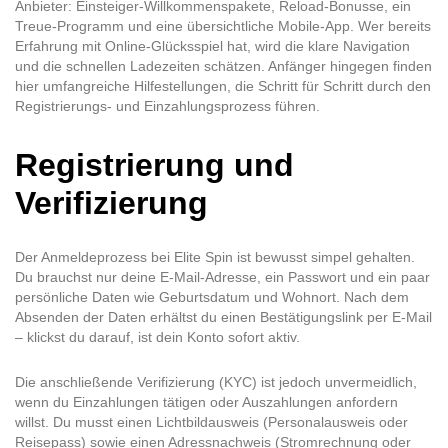
Anbieter: Einsteiger‑Willkommenspakete, Reload‑Bonusse, ein
Treue‑Programm und eine übersichtliche Mobile‑App. Wer bereits
Erfahrung mit Online‑Glücksspiel hat, wird die klare Navigation
und die schnellen Ladezeiten schätzen. Anfänger hingegen finden
hier umfangreiche Hilfestellungen, die Schritt für Schritt durch den
Registrierungs‑ und Einzahlungsprozess führen.
Registrierung und
Verifizierung
Der Anmeldeprozess bei Elite Spin ist bewusst simpel gehalten.
Du brauchst nur deine E‑Mail‑Adresse, ein Passwort und ein paar
persönliche Daten wie Geburtsdatum und Wohnort. Nach dem
Absenden der Daten erhältst du einen Bestätigungslink per E‑Mail
– klickst du darauf, ist dein Konto sofort aktiv.
Die anschließende Verifizierung (KYC) ist jedoch unvermeidlich,
wenn du Einzahlungen tätigen oder Auszahlungen anfordern
willst. Du musst einen Lichtbildausweis (Personalausweis oder
Reisepass) sowie einen Adressnachweis (Stromrechnung oder