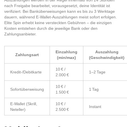
nach Freigabe bearbeitet, vorausgesetzt, deine Identität ist
verifiziert. Bei Banküberweisungen kann es bis zu 3 Werktage
dauern, während E‑Wallet‑Auszahlungen meist sofort erfolgen.
Elite Spin erhebt keine versteckten Gebühren – die einzigen
Kosten entstehen durch die jeweilige Bank oder den
Zahlungsanbieter.
Einzahlung
Auszahlung
Zahlungsart
(min/max)
(Geschwindigkeit)
10 € /
Kredit‑/Debitkarte
1–2 Tage
2.000 €
10 € /
Sofortüberweisung
1 Tag
1.500 €
E‑Wallet (Skrill,
10 € /
Instant
Neteller)
2.500 €