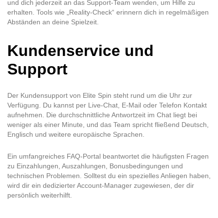
und dich jederzeit an das Support‑Team wenden, um Hilfe zu
erhalten. Tools wie „Reality‑Check“ erinnern dich in regelmäßigen
Abständen an deine Spielzeit.
Kundenservice und
Support
Der Kundensupport von Elite Spin steht rund um die Uhr zur
Verfügung. Du kannst per Live‑Chat, E‑Mail oder Telefon Kontakt
aufnehmen. Die durchschnittliche Antwortzeit im Chat liegt bei
weniger als einer Minute, und das Team spricht fließend Deutsch,
Englisch und weitere europäische Sprachen.
Ein umfangreiches FAQ‑Portal beantwortet die häufigsten Fragen
zu Einzahlungen, Auszahlungen, Bonusbedingungen und
technischen Problemen. Solltest du ein spezielles Anliegen haben,
wird dir ein dedizierter Account‑Manager zugewiesen, der dir
persönlich weiterhilft.