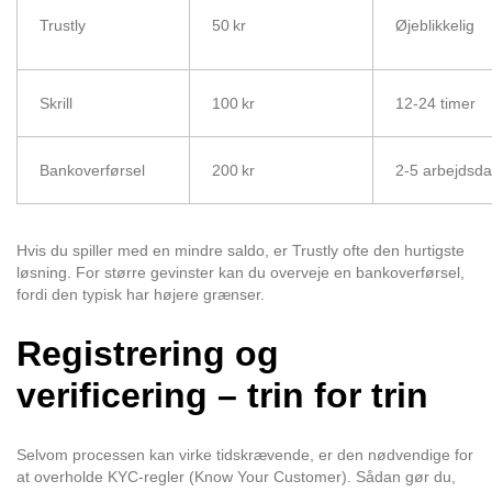
Trustly
50 kr
Øjeblikkelig
Skrill
100 kr
12‑24 timer
Bankoverførsel
200 kr
2‑5 arbejdsd
Hvis du spiller med en mindre saldo, er Trustly ofte den hurtigste
løsning. For større gevinster kan du overveje en bankoverførsel,
fordi den typisk har højere grænser.
Registrering og
verificering – trin for trin
Selvom processen kan virke tidskrævende, er den nødvendige for
at overholde KYC‑regler (Know Your Customer). Sådan gør du,