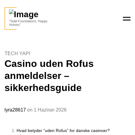
Men
"Solid Foundations, Happy
Homes"
TECH YAPI
Casino uden Rofus
anmeldelser –
sikkerhedsguide
lyra28617
on 1 Haziran 2026
Hvad betyder “uden Rofus” for danske casinoer?