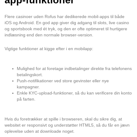
Flere casinoer uden Rofus har dedikerede mobil‑apps til både
iOS og Android. En god app giver dig adgang til slots, live casino
og sportsbook med ét tryk, og den er ofte optimeret til hurtigere
indlæsning end den normale browser‑version.
Vigtige funktioner at kigge efter i en mobilapp:
Mulighed for at foretage indbetalinger direkte fra telefonens
betalingskort.
Push‑notifikationer ved store gevinster eller nye
kampagner.
Enkle KYC‑upload‑funktioner, så du kan verificere din konto
på farten.
Hvis du foretrækker at spille i browseren, skal du sikre dig, at
websitet er responsivt og understøtter HTML5, så du får en jævn
oplevelse uden at downloade noget.