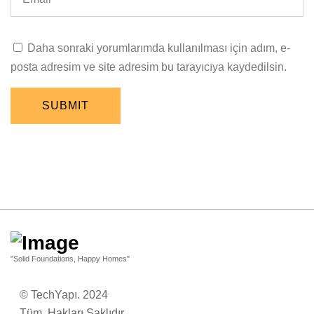
Daha sonraki yorumlarımda kullanılması için adım, e-
posta adresim ve site adresim bu tarayıcıya kaydedilsin.
SUBMIT
"Solid Foundations, Happy Homes"
© TechYapı. 2024
Tüm Hakları Saklıdır.