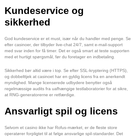
Kundeservice og
sikkerhed
God kundeservice er et must, især når du handler med penge. Se
efter casinoer, der tilbyder live‑chat 24/7, samt e‑mail‑support
med svar inden for få timer. Det er også smart at teste supporten
med et hurtigt spørgsmål, før du foretager en indbetaling.
Sikkerhed bør altid være i top. Se efter SSL‑kryptering (HTTPS),
og dobbelttjek at casinoet har en gyldig licens fra en anerkendt
myndighed. Mange licenserede udbydere benytter også
regelmæssige audits fra uafhængige testlaboratorier for at sikre,
at RNG‑generatorerne er retfærdige.
Ansvarligt spil og licens
Selvom et casino ikke har Rofus‑mærket, er de fleste store
operatører forpligtet til at følge ansvarlige spil‑standarder. Det