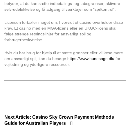
betyder, at du kan sætte indbetalings‑ og tabsgrænser, aktivere
selv‑udelukkelse og få adgang til værktøjer som “spilkontrol”.
Licensen fortæller meget om, hvorvidt et casino overholder disse
krav. Et casino med en MGA‑licens eller en UKGC‑licens skal
følge strenge retningslinjer for ansvarligt spil og
forbrugerbeskyttelse.
Hvis du har brug for hjælp til at sætte grænser eller vil læse mere
om ansvarligt spil, kan du besøge
https://www.hunesogn.dk/
for
vejledning og yderligere ressourcer.
Next Article:
Casino Sky Crown Payment Methods
Guide for Australian Players