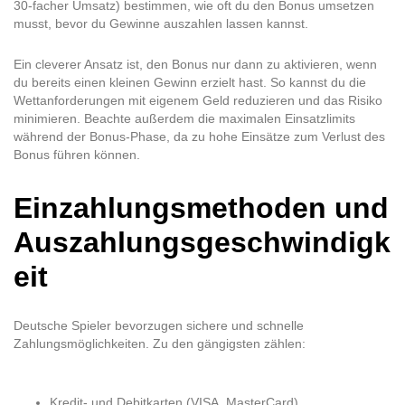
30‑facher Umsatz) bestimmen, wie oft du den Bonus umsetzen
musst, bevor du Gewinne auszahlen lassen kannst.
Ein cleverer Ansatz ist, den Bonus nur dann zu aktivieren, wenn
du bereits einen kleinen Gewinn erzielt hast. So kannst du die
Wettanforderungen mit eigenem Geld reduzieren und das Risiko
minimieren. Beachte außerdem die maximalen Einsatzlimits
während der Bonus‑Phase, da zu hohe Einsätze zum Verlust des
Bonus führen können.
Einzahlungsmethoden und
Auszahlungsgeschwindigk
eit
Deutsche Spieler bevorzugen sichere und schnelle
Zahlungsmöglichkeiten. Zu den gängigsten zählen:
Kredit‑ und Debitkarten (VISA, MasterCard)