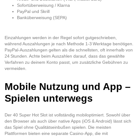
Sofortüberweisung / Klarna
PayPal und Skrill
Banküberweisung (SEPA)
Einzahlungen werden in der Regel sofort gutgeschrieben,
während Auszahlungen je nach Methode 1‑3 Werktage benötigen.
PayPal‑Auszahlungen gelten als die schnellsten, oft innerhalb von
24 Stunden. Achte beim Auszahlen darauf, dass das gewählte
Verfahren zu deinem Konto passt, um zusätzliche Gebühren zu
vermeiden.
Mobile Nutzung und App –
Spielen unterwegs
Der 40 Super Hot Slot ist vollständig mobiloptimiert. Sowohl über
den Browser als auch über native Apps (iOS & Android) lässt sich
das Spiel ohne Qualitätseinbußen spielen. Die meisten
Plattformen bieten eine separate Casino‑App, die mit