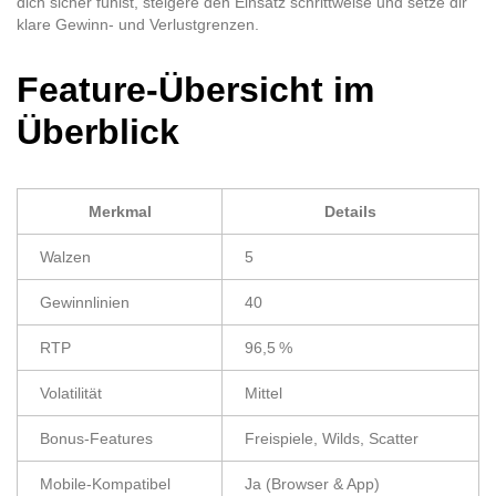
dich sicher fühlst, steigere den Einsatz schrittweise und setze dir
klare Gewinn‑ und Verlustgrenzen.
Feature‑Übersicht im
Überblick
Merkmal
Details
Walzen
5
Gewinnlinien
40
RTP
96,5 %
Volatilität
Mittel
Bonus‑Features
Freispiele, Wilds, Scatter
Mobile‑Kompatibel
Ja (Browser & App)