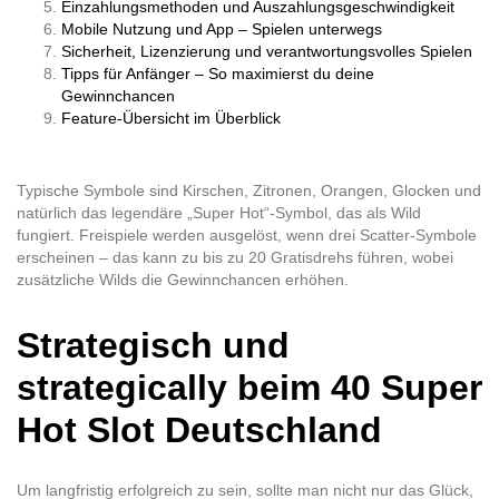
Einzahlungsmethoden und Auszahlungsgeschwindigkeit
Mobile Nutzung und App – Spielen unterwegs
Sicherheit, Lizenzierung und verantwortungsvolles Spielen
Tipps für Anfänger – So maximierst du deine
Gewinnchancen
Feature‑Übersicht im Überblick
Typische Symbole sind Kirschen, Zitronen, Orangen, Glocken und
natürlich das legendäre „Super Hot“-Symbol, das als Wild
fungiert. Freispiele werden ausgelöst, wenn drei Scatter‑Symbole
erscheinen – das kann zu bis zu 20 Gratisdrehs führen, wobei
zusätzliche Wilds die Gewinnchancen erhöhen.
Strategisch und
strategically beim 40 Super
Hot Slot Deutschland
Um langfristig erfolgreich zu sein, sollte man nicht nur das Glück,