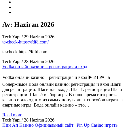
Ay:
Haziran 2026
Tech Yapı
/
29 Haziran 2026
tc-check-https://fdfd.com/
tc-check https://fdfd.com
Tech Yapı
/
28 Haziran 2026
Vodka онлайн казино – регистрация и вход
Vodka онлайн казино – регистрация и вход ▶️ ИГРАТЬ
Содержимое Вода онлайн казино: регистрация и вход Шаги
для регистрации: Шаги для входа: Шаг 1: регистрация Шаги
регистрации: Шаг 2: выбор игры В наше время интернет-
казино стало одним из самых популярных способов играть в
азартные игры. Вода онлайн казино – это…
Read more
Tech Yapı
/
28 Haziran 2026
Пин Ап Казино Официальный сайт | Pin Up Casino играть