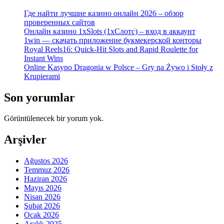
Где найти лучшие казино онлайн 2026 – обзор
проверенных сайтов
Онлайн казино 1xSlots (1хСлотс) – вход в аккаунт
1win — скачать приложение букмекерской конторы
Royal Reels16: Quick‑Hit Slots and Rapid Roulette for
Instant Wins
Online Kasyno Dragonia w Polsce – Gry na Żywo i Stoły z
Krupierami
Son yorumlar
Görüntülenecek bir yorum yok.
Arşivler
Ağustos 2026
Temmuz 2026
Haziran 2026
Mayıs 2026
Nisan 2026
Şubat 2026
Ocak 2026
Aralık 2025