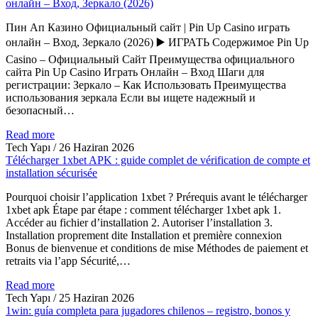
онлайн – Вход, Зеркало (2026)
Пин Ап Казино Официальный сайт | Pin Up Casino играть
онлайн – Вход, Зеркало (2026) ▶️ ИГРАТЬ Содержимое Pin Up
Casino – Официальный Сайт Преимущества официального
сайта Pin Up Casino Играть Онлайн – Вход Шаги для
регистрации: Зеркало – Как Использовать Преимущества
использования зеркала Если вы ищете надежный и
безопасный…
Read more
Tech Yapı
/
26 Haziran 2026
Télécharger 1xbet APK : guide complet de vérification de compte et
installation sécurisée
Pourquoi choisir l’application 1xbet ? Prérequis avant le télécharger
1xbet apk Étape par étape : comment télécharger 1xbet apk 1.
Accéder au fichier d’installation 2. Autoriser l’installation 3.
Installation proprement dite Installation et première connexion
Bonus de bienvenue et conditions de mise Méthodes de paiement et
retraits via l’app Sécurité,…
Read more
Tech Yapı
/
25 Haziran 2026
1win: guía completa para jugadores chilenos – registro, bonos y