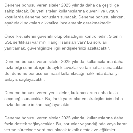
Deneme bonusu veren siteler 2025 yılında daha da çeşitliliğe
sahip olacak. Bu yeni siteler, kullanıcılarına güvenli ve uygun
koşullarda deneme bonusları sunacak. Deneme bonusu alırken,
aşağıdaki noktaları dikkatlice incelemeniz gerekmektedir:
Öncelikle, sitenin güvenilir olup olmadığını kontrol edin. Sitenin
SSL sertifikası var mı? Hangi lisansları var? Bu soruları
yanıtlamak, güvenliğinizle ilgili endişelerinizi azaltacaktır.
Deneme bonusu veren siteler 2025 yılında, kullanıcılarına daha
fazla bilgi sunmak için detaylı kılavuzlar ve talimatlar sunacaklar.
Bu, deneme bonusunun nasıl kullanılacağı hakkında daha iyi
anlayış sağlayacaktır.
Deneme bonusu veren yeni siteler, kullanıcılarına daha fazla
seçeneği sunacaklar. Bu, farklı yatırımlar ve stratejiler için daha
fazla deneme imkanı sağlayacaktır.
Deneme bonusu veren siteler 2025 yılında, kullanıcılarına daha
fazla destek sağlayacaklar. Bu, sorunlar yaşandığında veya karar
verme sürecinde yardımcı olacak teknik destek ve eğitimler