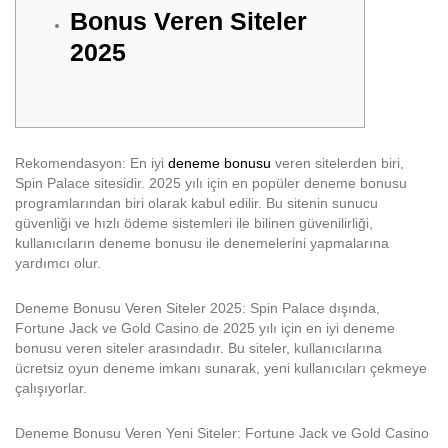
Bonus Veren Siteler
2025
Rekomendasyon: En iyi
deneme bonusu
veren sitelerden biri,
Spin Palace sitesidir. 2025 yılı için en popüler deneme bonusu
programlarından biri olarak kabul edilir. Bu sitenin sunucu
güvenliği ve hızlı ödeme sistemleri ile bilinen güvenilirliği,
kullanıcıların deneme bonusu ile denemelerini yapmalarına
yardımcı olur.
Deneme Bonusu Veren Siteler 2025: Spin Palace dışında,
Fortune Jack ve Gold Casino de 2025 yılı için en iyi deneme
bonusu veren siteler arasındadır. Bu siteler, kullanıcılarına
ücretsiz oyun deneme imkanı sunarak, yeni kullanıcıları çekmeye
çalışıyorlar.
Deneme Bonusu Veren Yeni Siteler: Fortune Jack ve Gold Casino