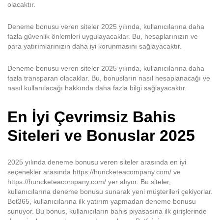
olacaktır.
Deneme bonusu veren siteler 2025 yılında, kullanıcılarına daha
fazla güvenlik önlemleri uygulayacaklar. Bu, hesaplarınızın ve
para yatırımlarınızın daha iyi korunmasını sağlayacaktır.
Deneme bonusu veren siteler 2025 yılında, kullanıcılarına daha
fazla transparan olacaklar. Bu, bonusların nasıl hesaplanacağı ve
nasıl kullanılacağı hakkında daha fazla bilgi sağlayacaktır.
En İyi Çevrimsiz Bahis
Siteleri ve Bonuslar 2025
2025 yılında deneme bonusu veren siteler arasında en iyi
seçenekler arasında https://huncketeacompany.com/ ve
https://huncketeacompany.com/ yer alıyor. Bu siteler,
kullanıcılarına deneme bonusu sunarak yeni müşterileri çekiyorlar.
Bet365, kullanıcılarına ilk yatırım yapmadan deneme bonusu
sunuyor. Bu bonus, kullanıcıların bahis piyasasına ilk girişlerinde