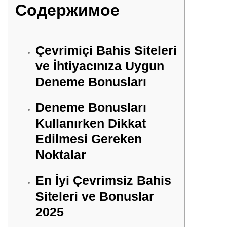
Содержимое
Çevrimiçi Bahis Siteleri
ve İhtiyacınıza Uygun
Deneme Bonusları
Deneme Bonusları
Kullanırken Dikkat
Edilmesi Gereken
Noktalar
En İyi Çevrimsiz Bahis
Siteleri ve Bonuslar
2025