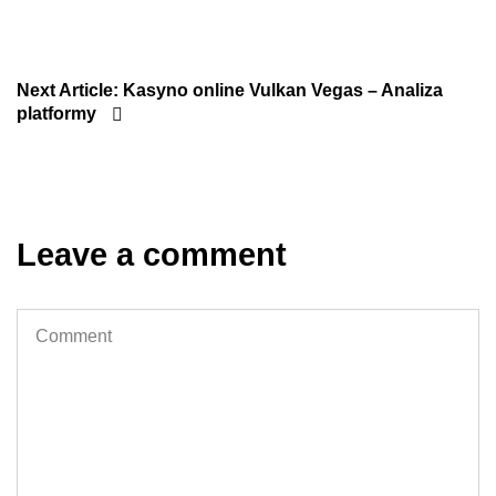
Next Article:
Kasyno online Vulkan Vegas – Analiza
platformy
Leave a comment