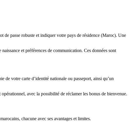
mot de passe robuste et indiquer votre pays de résidence (Maroc). Une
e naissance et préférences de communication. Ces données sont
de votre carte d’identité nationale ou passeport, ainsi qu’un
pérationnel, avec la possibilité de réclamer les bonus de bienvenue.
 marocains, chacune avec ses avantages et limites.