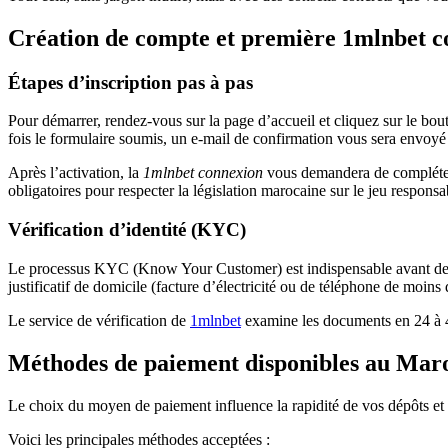
Création de compte et première 1mlnbet c
Étapes d’inscription pas à pas
Pour démarrer, rendez‑vous sur la page d’accueil et cliquez sur le bou
fois le formulaire soumis, un e‑mail de confirmation vous sera envoyé ;
Après l’activation, la
1mlnbet connexion
vous demandera de compléter 
obligatoires pour respecter la législation marocaine sur le jeu responsa
Vérification d’identité (KYC)
Le processus KYC (Know Your Customer) est indispensable avant de pou
justificatif de domicile (facture d’électricité ou de téléphone de moins 
Le service de vérification de
1mlnbet
examine les documents en 24 à 48
Méthodes de paiement disponibles au Mar
Le choix du moyen de paiement influence la rapidité de vos dépôts et r
Voici les principales méthodes acceptées :