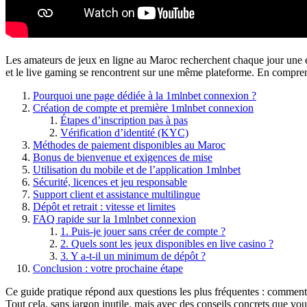
Les amateurs de jeux en ligne au Maroc recherchent chaque jour une ex
et le live gaming se rencontrent sur une même plateforme. En comprenant
Pourquoi une page dédiée à la 1mlnbet connexion ?
Création de compte et première 1mlnbet connexion
Étapes d’inscription pas à pas
Vérification d’identité (KYC)
Méthodes de paiement disponibles au Maroc
Bonus de bienvenue et exigences de mise
Utilisation du mobile et de l’application 1mlnbet
Sécurité, licences et jeu responsable
Support client et assistance multilingue
Dépôt et retrait : vitesse et limites
FAQ rapide sur la 1mlnbet connexion
1. Puis‑je jouer sans créer de compte ?
2. Quels sont les jeux disponibles en live casino ?
3. Y a‑t‑il un minimum de dépôt ?
Conclusion : votre prochaine étape
Ce guide pratique répond aux questions les plus fréquentes : comment
Tout cela, sans jargon inutile, mais avec des conseils concrets que v