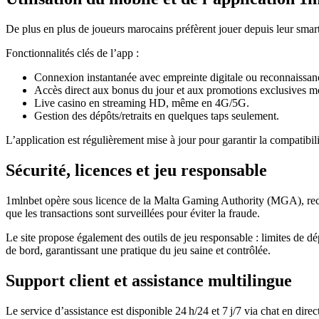
De plus en plus de joueurs marocains préfèrent jouer depuis leur sma
Fonctionnalités clés de l’app :
Connexion instantanée avec empreinte digitale ou reconnaissanc
Accès direct aux bonus du jour et aux promotions exclusives m
Live casino en streaming HD, même en 4G/5G.
Gestion des dépôts/retraits en quelques taps seulement.
L’application est régulièrement mise à jour pour garantir la compatibi
Sécurité, licences et jeu responsable
1mlnbet opère sous licence de la Malta Gaming Authority (MGA), reconn
que les transactions sont surveillées pour éviter la fraude.
Le site propose également des outils de jeu responsable : limites de d
de bord, garantissant une pratique du jeu saine et contrôlée.
Support client et assistance multilingue
Le service d’assistance est disponible 24 h/24 et 7 j/7 via chat en direc